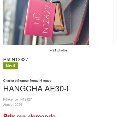
+ 21 photos
Ref.
N12827
Neuf
Chariot élévateur frontal 4 roues
HANGCHA
AE30-I
Référence
N12827
Année
2026
Prix sur demande