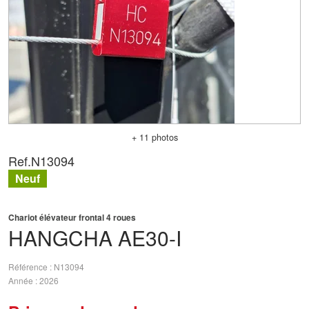
+ 11 photos
Ref.
N13094
Neuf
Chariot élévateur frontal 4 roues
HANGCHA
AE30-I
Référence
N13094
Année
2026