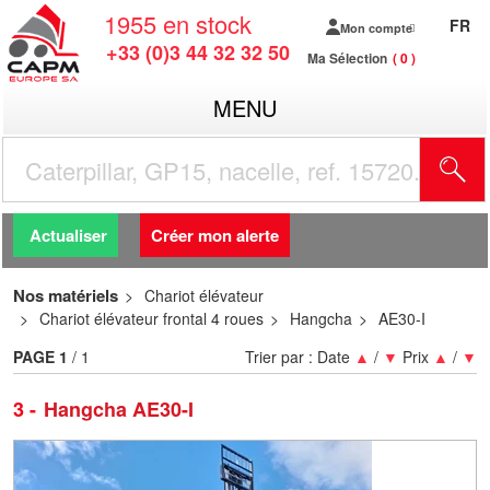
1955
en stock
FR
Mon compte
+33 (0)3 44 32 32 50
Ma Sélection
0
MENU
R
Actualiser
Créer mon alerte
Nos matériels
Chariot élévateur
Chariot élévateur frontal 4 roues
Hangcha
AE30-I
PAGE
1
/ 1
Trier par :
Date
▲
/
▼
Prix
▲
/
▼
3
Hangcha AE30-I