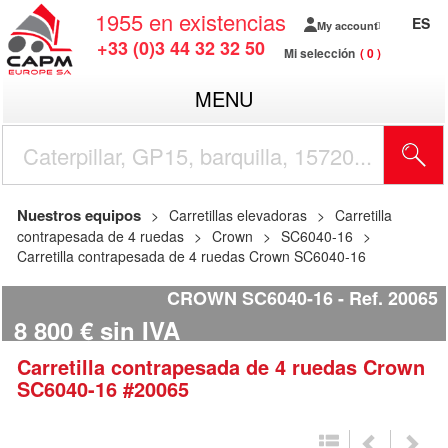
1955
en existencias
ES
My account
+33 (0)3 44 32 32 50
Mi selección
0
MENU
Nuestros equipos
Carretillas elevadoras
Carretilla
contrapesada de 4 ruedas
Crown
SC6040-16
Carretilla contrapesada de 4 ruedas Crown SC6040-16
CROWN SC6040-16
Ref.
20065
8 800
€
sin IVA
Carretilla contrapesada de 4 ruedas
Crown
SC6040-16
#20065