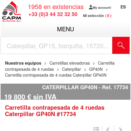
1958
en existencias
ES
My account
+33 (0)3 44 32 32 50
Mi selección
0
MENU
Nuestros equipos
Carretillas elevadoras
Carretilla
contrapesada de 4 ruedas
Caterpillar
GP40N
Carretilla contrapesada de 4 ruedas Caterpillar GP40N
CATERPILLAR GP40N
Ref.
17734
19 800
€
sin IVA
Carretilla contrapesada de 4 ruedas
Caterpillar
GP40N
#17734