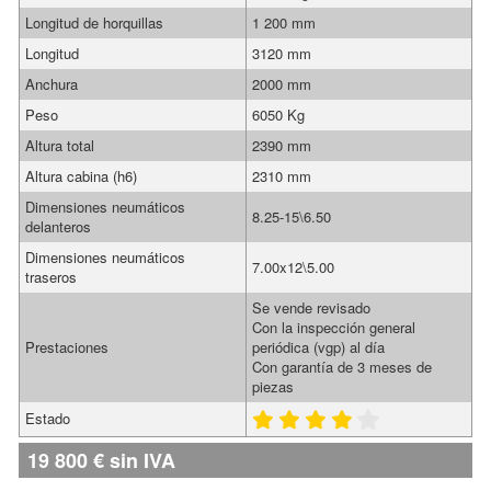
Longitud de horquillas
1 200 mm
Longitud
3120 mm
Anchura
2000 mm
Peso
6050 Kg
Altura total
2390 mm
Altura cabina (h6)
2310 mm
Dimensiones neumáticos
8.25-15\6.50
delanteros
Dimensiones neumáticos
7.00x12\5.00
traseros
Se vende revisado
Con la inspección general
Prestaciones
periódica (vgp) al día
Con garantía de 3 meses de
piezas
Estado
19 800
€
sin IVA