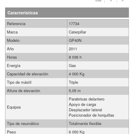
Características
Referencia
17734
Marca
Caterpillar
Modelo
GP40N
Año
2011
Horas
8 036 h
Energía
Gas
Capacidad de elevación
4 000 Kg
Tipo de mástil
Triple
Altura de elevación
5,05 m
Parabrisas delantero
Apoyo de carga
Equipos
Desplazador lateral
Posicionador de horquillas
Tipo de neumático
Totalmente flexible
Peso
6 050 Kg