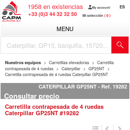
1958
en existencias
ES
My account
+33 (0)3 44 32 32 50
Mi selección
0
MENU
Nuestros equipos
Carretillas elevadoras
Carretilla
contrapesada de 4 ruedas
Caterpillar
GP25NT
Carretilla contrapesada de 4 ruedas Caterpillar GP25NT
CATERPILLAR GP25NT
Ref.
19282
Consultar precio
Carretilla contrapesada de 4 ruedas
Caterpillar
GP25NT
#19282