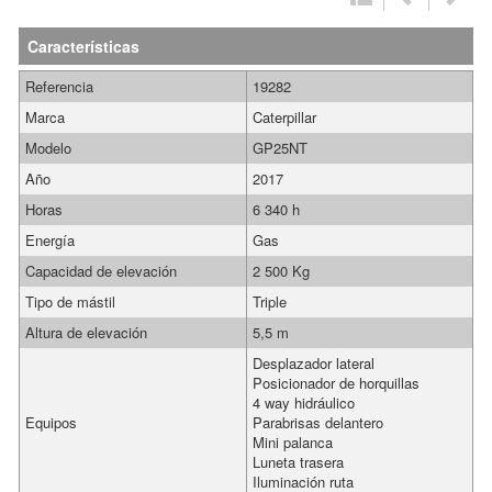
Características
Referencia
19282
Marca
Caterpillar
Modelo
GP25NT
Año
2017
Horas
6 340 h
Energía
Gas
Capacidad de elevación
2 500 Kg
Tipo de mástil
Triple
Altura de elevación
5,5 m
Desplazador lateral
Posicionador de horquillas
4 way hidráulico
Equipos
Parabrisas delantero
Mini palanca
Luneta trasera
Iluminación ruta