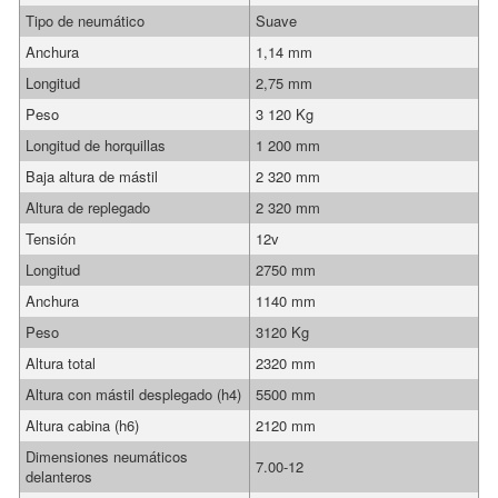
Tipo de neumático
Suave
Anchura
1,14 mm
Longitud
2,75 mm
Peso
3 120 Kg
Longitud de horquillas
1 200 mm
Baja altura de mástil
2 320 mm
Altura de replegado
2 320 mm
Tensión
12v
Longitud
2750 mm
Anchura
1140 mm
Peso
3120 Kg
Altura total
2320 mm
Altura con mástil desplegado (h4)
5500 mm
Altura cabina (h6)
2120 mm
Dimensiones neumáticos
7.00-12
delanteros