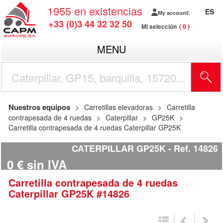
1955
en existencias
ES
My account
+33 (0)3 44 32 32 50
Mi selección
0
MENU
Nuestros equipos
Carretillas elevadoras
Carretilla
contrapesada de 4 ruedas
Caterpillar
GP25K
Carretilla contrapesada de 4 ruedas Caterpillar GP25K
CATERPILLAR GP25K
Ref.
14826
0
€
sin IVA
Carretilla contrapesada de 4 ruedas
Caterpillar
GP25K
#14826