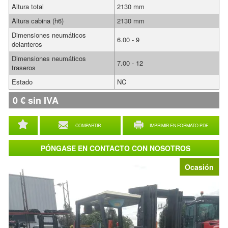
Altura total
2130 mm
Altura cabina (h6)
2130 mm
Dimensiones neumáticos
6.00 - 9
delanteros
Dimensiones neumáticos
7.00 - 12
traseros
Estado
NC
0
€
sin IVA
COMPARTIR
IMPRIMIR EN FORMATO PDF
PÓNGASE EN CONTACTO CON NOSOTROS
Ocasión