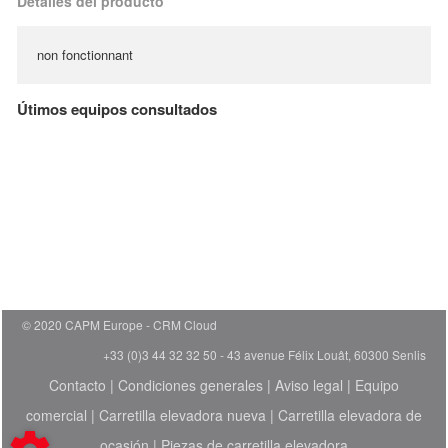
Detalles del producto
non fonctionnant
Útimos equipos consultados
© 2020 CAPM Europe
CRM Cloud
+33 (0)3 44 32 32 50 - 43 avenue Félix Louât, 60300 Senlis
Contacto
|
Condiciones generales
|
Aviso legal
|
Equipo
comercial
|
Carretilla elevadora nueva
|
Carretilla elevadora de
ocasión
|
Piezas de carretilla elevadora