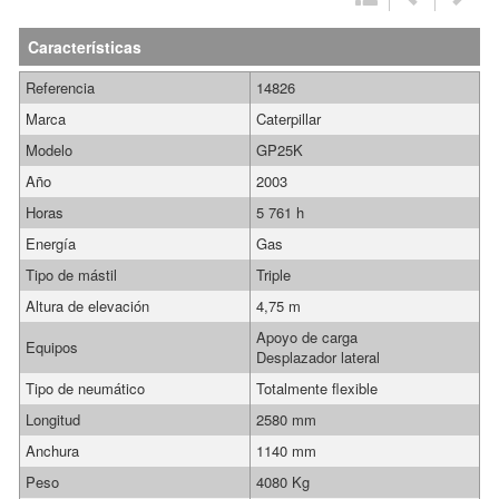
Características
Referencia
14826
Marca
Caterpillar
Modelo
GP25K
Año
2003
Horas
5 761 h
Energía
Gas
Tipo de mástil
Triple
Altura de elevación
4,75 m
Apoyo de carga
Equipos
Desplazador lateral
Tipo de neumático
Totalmente flexible
Longitud
2580 mm
Anchura
1140 mm
Peso
4080 Kg