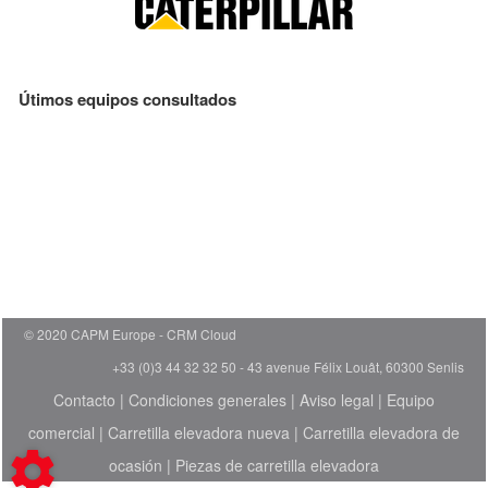
Útimos equipos consultados
© 2020 CAPM Europe
CRM Cloud
+33 (0)3 44 32 32 50 - 43 avenue Félix Louât, 60300 Senlis
Contacto
|
Condiciones generales
|
Aviso legal
|
Equipo
comercial
|
Carretilla elevadora nueva
|
Carretilla elevadora de
ocasión
|
Piezas de carretilla elevadora