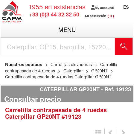
1955
en existencias
ES
My account
+33 (0)3 44 32 32 50
Mi selección
0
MENU
Nuestros equipos
Carretillas elevadoras
Carretilla
contrapesada de 4 ruedas
Caterpillar
GP20NT
Carretilla contrapesada de 4 ruedas Caterpillar GP20NT
CATERPILLAR GP20NT
Ref.
19123
Consultar precio
Carretilla contrapesada de 4 ruedas
Caterpillar
GP20NT
#19123