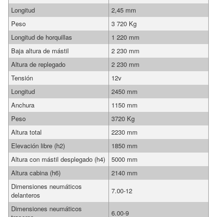
Longitud
2,45 mm
Peso
3 720 Kg
Longitud de horquillas
1 220 mm
Baja altura de mástil
2 230 mm
Altura de replegado
2 230 mm
Tensión
12v
Longitud
2450 mm
Anchura
1150 mm
Peso
3720 Kg
Altura total
2230 mm
Elevación libre (h2)
1850 mm
Altura con mástil desplegado (h4)
5000 mm
Altura cabina (h6)
2140 mm
Dimensiones neumáticos
7.00-12
delanteros
Dimensiones neumáticos
6.00-9