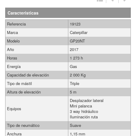
Características
Referencia
19123
Marca
Caterpillar
Modelo
GP20NT
Año
2017
Horas
1 273 h
Energía
Gas
Capacidad de elevación
2 000 Kg
Tipo de mástil
Triple
Altura de elevación
5 m
Desplazador lateral
Mini palanca
Equipos
3 way hidráulico
Iluminación ruta
Tipo de neumático
Suave
Anchura
1,15 mm