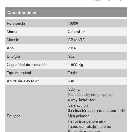
Características
Referencia
19986
Marca
Caterpillar
Modelo
GP18NTD
Año
2016
Energía
Gas
Capacidad de elevación
1 800 Kg
Tipo de mástil
Triple
Altura de elevación
5 m
Cabina
Posicionador de horquillas
4 way hidráulico
Calefacción
Iluminación de carretera con LED
Equipos
Mini palanca
Retrovisor panorámico
Luces de trabajo traseras
Señal de retroceso