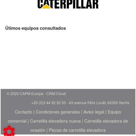
Útimos equipos consultados
© 2020 CAPM Europe
CRM Cloud
+33 (0)3 44 32 32 50 - 43 avenue Félix Louât, 60300 Senlis
Contacto
|
Condiciones generales
|
Aviso legal
|
Equipo
comercial
|
Carretilla elevadora nueva
|
Carretilla elevadora de
ocasión
|
Piezas de carretilla elevadora