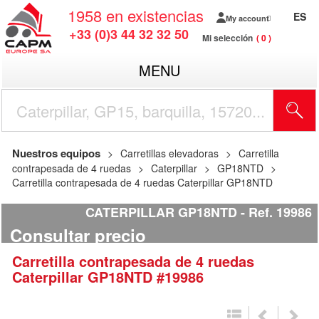
1958
en existencias
ES
My account
+33 (0)3 44 32 32 50
Mi selección
0
MENU
Nuestros equipos
Carretillas elevadoras
Carretilla
contrapesada de 4 ruedas
Caterpillar
GP18NTD
Carretilla contrapesada de 4 ruedas Caterpillar GP18NTD
CATERPILLAR GP18NTD
Ref.
19986
Consultar precio
Carretilla contrapesada de 4 ruedas
Caterpillar
GP18NTD
#19986