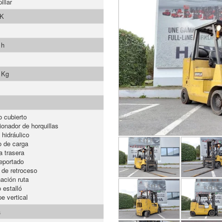
illar
K
 h
 Kg
o cubierto
ionador de horquillas
 hidráulico
 de carga
a trasera
eportado
 de retroceso
nación ruta
 estalló
e vertical
a