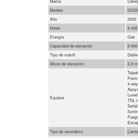
Marca
Caterp
Modelo
GC55
Año
2002
Horas
6 435
Energía
Gas
Capacidad de elevación
5 500
Tipo de mástil
Doble
Altura de elevación
3,3 m
Tejad
Posic
4 way
Apoyo
Lunet
Equipos
TDL r
Señal
Ilumi
Fuego
Escap
Tipo de neumático
Llant