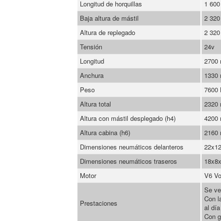
Longitud de horquillas
1 60
Baja altura de mástil
2 32
Altura de replegado
2 32
Tensión
24v
Longitud
2700
Anchura
1330
Peso
7600
Altura total
2320
Altura con mástil desplegado (h4)
4200
Altura cabina (h6)
2160
Dimensiones neumáticos delanteros
22x1
Dimensiones neumáticos traseros
18x8x
Motor
V6 Vo
Se ve
Con l
Prestaciones
al día
Con g