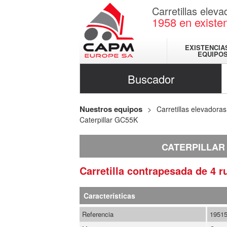
Carretillas elev
1958
en existe
EXISTENCIA
EQUIPO
Buscador
Nuestros equipos
Carretillas elevadoras
Caterpillar GC55K
CATERPILLAR
Carretilla contrapesada de 4 
Características
Referencia
1951