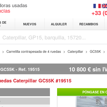
adoras usadas
ncias
+33 (
S DE
NUEVOS
ALQUILER
RECAMBIOS
S
Carretilla contrapesada de 4 ruedas
Caterpillar
GC55K
10 800
€
sin I
 GC55K
Ref.
19515
ruedas
Caterpillar
GC55K
#19515
PÓNGASE EN 
5