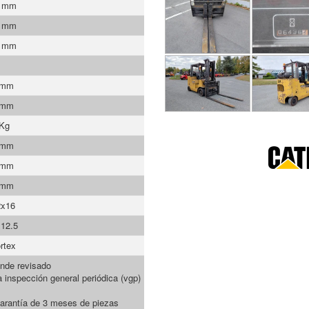
0 mm
0 mm
0 mm
 mm
 mm
 Kg
 mm
 mm
 mm
2x16
12.5
rtex
nde revisado
a inspección general periódica (vgp)
arantía de 3 meses de piezas