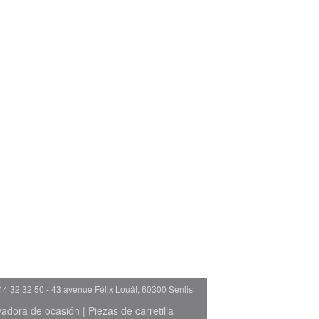
44 32 32 50 - 43 avenue Félix Louât, 60300 Senlis
evadora de ocasión
|
Piezas de carretilla