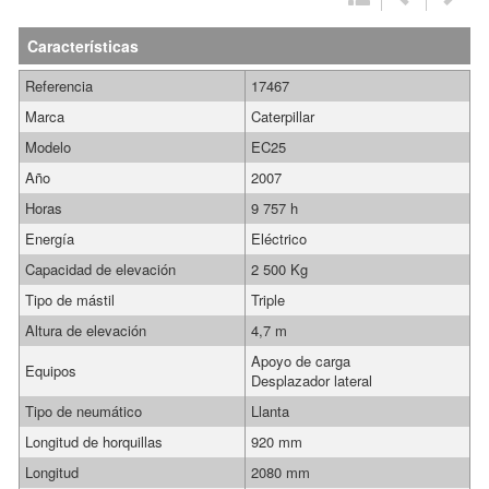
Características
Referencia
17467
Marca
Caterpillar
Modelo
EC25
Año
2007
Horas
9 757 h
Energía
Eléctrico
Capacidad de elevación
2 500 Kg
Tipo de mástil
Triple
Altura de elevación
4,7 m
Apoyo de carga
Equipos
Desplazador lateral
Tipo de neumático
Llanta
Longitud de horquillas
920 mm
Longitud
2080 mm