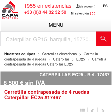
1955
en existencias
ES
My account
+33 (0)3 44 32 32 50
Mi selección
0
MENU
Nuestros equipos
Carretillas elevadoras
Carretilla
contrapesada de 4 ruedas
Caterpillar
EC25
Carretilla
contrapesada de 4 ruedas Caterpillar EC25
CATERPILLAR EC25
Ref.
17467
8 500
€
sin IVA
Carretilla contrapesada de 4 ruedas
Caterpillar
EC25
#17467