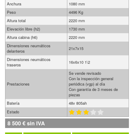
Anchura
1080 mm
Peso
4496 Kg
Altura total
2220 mm
Elevación libre (h2)
1730 mm
Altura cabina (h6)
2220 mm
Dimensiones neumáticos
21x7x15
delanteros
Dimensiones neumáticos
16x6x10 1\2
traseros
Se vende revisado
Con la inspección general
Prestaciones
periódica (vgp) al día
Con garantía de 3 meses de
piezas
Batería
48v 805ah
Estado
8 500
€
sin IVA