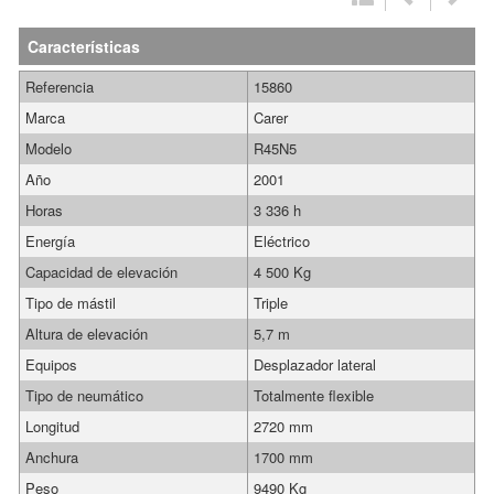
Características
Referencia
15860
Marca
Carer
Modelo
R45N5
Año
2001
Horas
3 336 h
Energía
Eléctrico
Capacidad de elevación
4 500 Kg
Tipo de mástil
Triple
Altura de elevación
5,7 m
Equipos
Desplazador lateral
Tipo de neumático
Totalmente flexible
Longitud
2720 mm
Anchura
1700 mm
Peso
9490 Kg