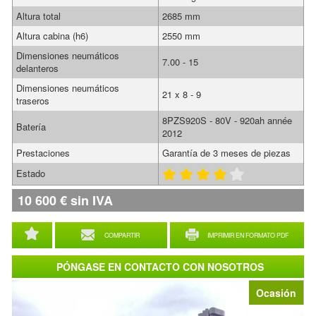
Altura total
2685 mm
Altura cabina (h6)
2550 mm
Dimensiones neumáticos
7.00 - 15
delanteros
Dimensiones neumáticos
21 x 8 - 9
traseros
8PZS920S - 80V - 920ah année
Batería
2012
Prestaciones
Garantía de 3 meses de piezas
Estado
10 600
€
sin IVA
COMPARTIR
IMPRIMIR EN FORMATO PDF
PÓNGASE EN CONTACTO CON NOSOTROS
Ocasión