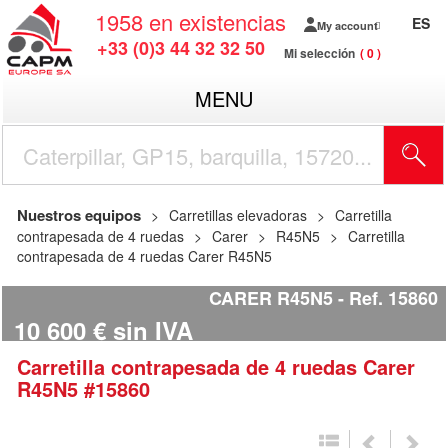
1958
en existencias
ES
My account
+33 (0)3 44 32 32 50
Mi selección
0
MENU
Nuestros equipos
Carretillas elevadoras
Carretilla
contrapesada de 4 ruedas
Carer
R45N5
Carretilla
contrapesada de 4 ruedas Carer R45N5
CARER R45N5
Ref.
15860
10 600
€
sin IVA
Carretilla contrapesada de 4 ruedas
Carer
R45N5
#15860