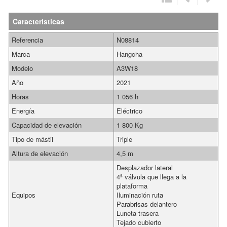
Características
Referencia
N08814
Marca
Hangcha
Modelo
A3W18
Año
2021
Horas
1 056 h
Energía
Eléctrico
Capacidad de elevación
1 800 Kg
Tipo de mástil
Triple
Altura de elevación
4,5 m
Desplazador lateral
4ª válvula que llega a la
plataforma
Equipos
Iluminación ruta
Parabrisas delantero
Luneta trasera
Tejado cubierto