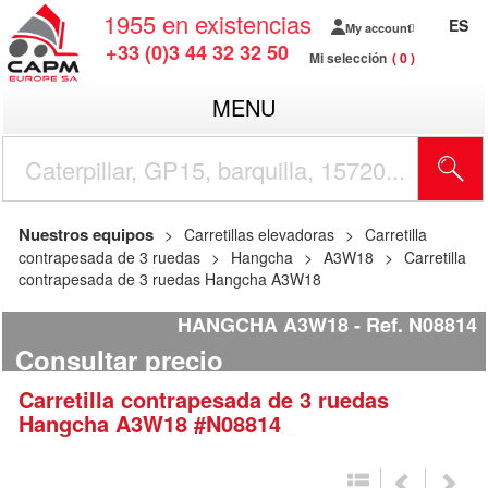
1955
en existencias
ES
My account
+33 (0)3 44 32 32 50
Mi selección
0
MENU
Nuestros equipos
Carretillas elevadoras
Carretilla
contrapesada de 3 ruedas
Hangcha
A3W18
Carretilla
contrapesada de 3 ruedas Hangcha A3W18
HANGCHA A3W18
Ref.
N08814
Consultar precio
Carretilla contrapesada de 3 ruedas
Hangcha
A3W18
#N08814