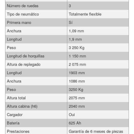
Número de ruedas
3
Tipo de neumático
Totalmente flexible
Primera mano
Sí
Anchura
1,09 mm
Longitud
1,9 mm
Peso
3 250 Kg
Longitud de horquillas
1 150 mm
Altura de replegado
2 075 mm
Longitud
1903 mm
Anchura
1086 mm
Peso
3250 Kg
Altura total
2075 mm
Altura cabina (h6)
2040 mm
Cargador
Oui
Batería
625 Ah
Prestaciones
Garantía de 6 meses de piezas