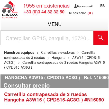
1955
en existencias
ES
My account
+33 (0)3 44 32 32 50
Mi selección
0
MENU
Nuestros equipos
Carretillas elevadoras
Carretilla
contrapesada de 3 ruedas
Hangcha
A3W15 ( CPDS15-
AC8G )
Carretilla contrapesada de 3 ruedas Hangcha A3W15
( CPDS15-AC8G )
HANGCHA A3W15 ( CPDS15-AC8G )
Ref.
N15060
Consultar precio
Carretilla contrapesada de 3 ruedas
Hangcha
A3W15 ( CPDS15-AC8G )
#N15060