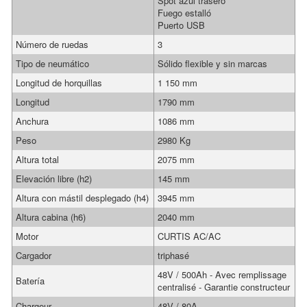
Spot azul trasero
Fuego estalló
Puerto USB
Número de ruedas
3
Tipo de neumático
Sólido flexible y sin marcas
Longitud de horquillas
1 150 mm
Longitud
1790 mm
Anchura
1086 mm
Peso
2980 Kg
Altura total
2075 mm
Elevación libre (h2)
145 mm
Altura con mástil desplegado (h4)
3945 mm
Altura cabina (h6)
2040 mm
Motor
CURTIS AC/AC
Cargador
triphasé
48V / 500Ah - Avec remplissage
Batería
centralisé - Garantie constructeur
Chargeur
48V / 80A