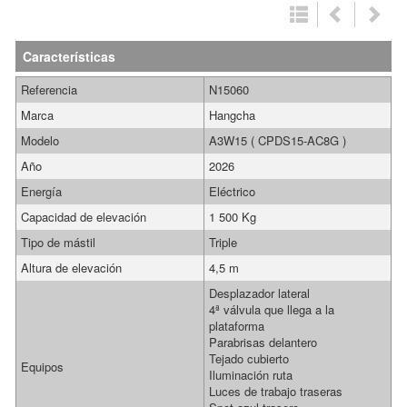
Características
Referencia
N15060
Marca
Hangcha
Modelo
A3W15 ( CPDS15-AC8G )
Año
2026
Energía
Eléctrico
Capacidad de elevación
1 500 Kg
Tipo de mástil
Triple
Altura de elevación
4,5 m
Desplazador lateral
4ª válvula que llega a la
plataforma
Parabrisas delantero
Tejado cubierto
Equipos
Iluminación ruta
Luces de trabajo traseras