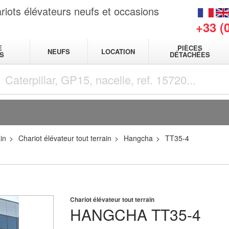
riots élévateurs neufs et occasions
+33 (
E
PIÈCES
NEUFS
LOCATION
S
DÉTACHÉES
in
Chariot élévateur tout terrain
Hangcha
TT35-4
Chariot élévateur tout terrain
HANGCHA
TT35-4