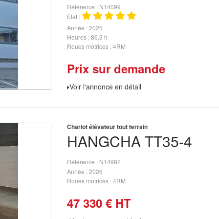
Référence
N14099
État
Année
2025
Heures
86,3 h
Roues motrices
4RM
Prix sur demande
Voir l'annonce en détail
Chariot élévateur tout terrain
HANGCHA
TT35-4
Référence
N14982
Année
2026
Roues motrices
4RM
47 330
€
HT