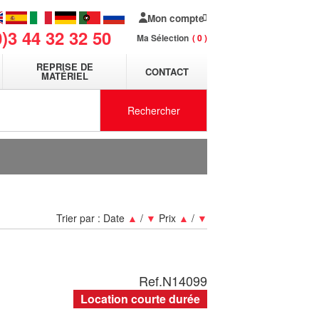
Mon compte
0)3 44 32 32 50
Ma Sélection
0
REPRISE DE
CONTACT
MATÉRIEL
Rechercher
Trier par :
Date
▲
/
▼
Prix
▲
/
▼
Ref.
N14099
Location courte durée