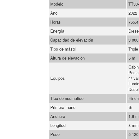
Modelo
TT30
Año
2022
Horas
755,4
Energía
Diese
Capacidad de elevación
3 000
Tipo de mástil
Triple
Altura de elevación
5 m
Cabin
Posic
Equipos
4ª vál
Ilumi
Despl
Tipo de neumático
Hinch
Primera mano
Sí
Anchura
1,6 
Longitud
3 mm
Peso
5 120