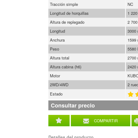
Tracción simple
NC
Longitud de horquillas
1 22
Altura de replegado
2 70
Longitud
3000
Anchura
1599
Peso
5580
Altura total
2700
Altura cabina (h6)
2420
Motor
KUBO
2WD/4WD
2 rue
Estado
Consultar precio
COMPARTIR
Detalles del producto