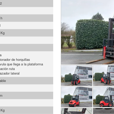
-2
 h
l
 Kg
a
ionador de horquillas
vula que llega a la plataforma
nación ruta
azador lateral
able
mm
 Kg