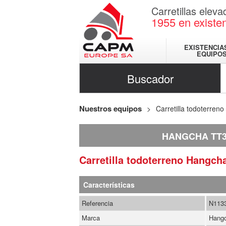
Carretillas elev
1955
en existe
EXISTENCIA
EQUIPO
Buscador
Nuestros equipos
Carretilla todoterreno
HANGCHA TT3
Carretilla todoterreno
Hangch
Características
Referencia
N113
Marca
Hang