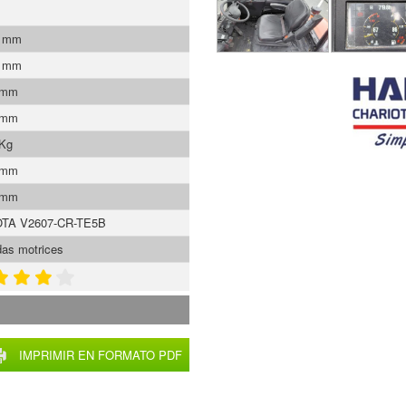
0 mm
0 mm
 mm
 mm
 Kg
 mm
 mm
TA V2607-CR-TE5B
das motrices
IMPRIMIR EN FORMATO PDF