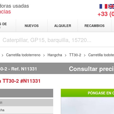
adoras usadas
ncias
+33 (
S DE
NUEVOS
ALQUILER
RECAMBIOS
S
Carretilla todoterreno
Hangcha
TT30-2
Carretilla todo
Consultar prec
0-2
Ref.
N11331
a
TT30-2
#N11331
PÓNGASE EN 
31
cha