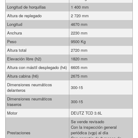
Longitud de horquillas
1 400 mm
Altura de replegado
2 720 mm
Longitud
4670 mm
Anchura
2230 mm
Peso
9500 Kg
Altura total
2720 mm
Elevación libre (h2)
1820 mm
Altura con mástil desplegado (h4)
6605 mm
Altura cabina (h6)
2675 mm
Dimensiones neumáticos
300-15
delanteros
Dimensiones neumáticos
300-15
traseros
Motor
DEUTZ TCD 3.6L
Se vende revisado
Con la inspección general
Prestaciones
periódica (vgp) al día