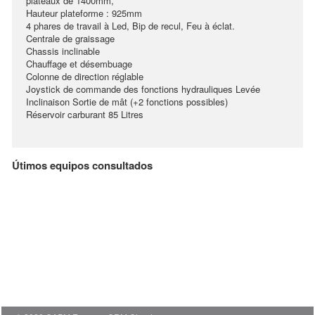
plateaux de 1400mm,
Hauteur plateforme : 925mm
4 phares de travail à Led, Bip de recul, Feu à éclat.
Centrale de graissage
Chassis inclinable
Chauffage et désembuage
Colonne de direction réglable
Joystick de commande des fonctions hydrauliques Levée
Inclinaison Sortie de mât (+2 fonctions possibles)
Réservoir carburant 85 Litres
Útimos equipos consultados