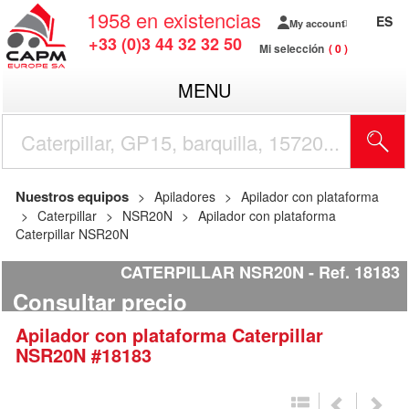
1958
en existencias
ES
My account
+33 (0)3 44 32 32 50
Mi selección
0
MENU
Nuestros equipos
Apiladores
Apilador con plataforma
Caterpillar
NSR20N
Apilador con plataforma
Caterpillar NSR20N
CATERPILLAR NSR20N
Ref.
18183
Consultar precio
Apilador con plataforma
Caterpillar
NSR20N
#18183