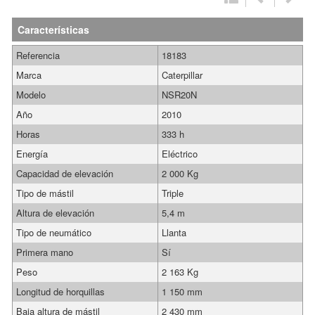
Características
Referencia
18183
Marca
Caterpillar
Modelo
NSR20N
Año
2010
Horas
333 h
Energía
Eléctrico
Capacidad de elevación
2 000 Kg
Tipo de mástil
Triple
Altura de elevación
5,4 m
Tipo de neumático
Llanta
Primera mano
Sí
Peso
2 163 Kg
Longitud de horquillas
1 150 mm
Baja altura de mástil
2 430 mm