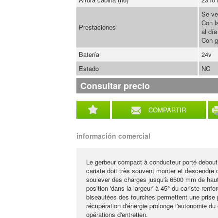
Se ve
Con l
Prestaciones
al día
Con g
Batería
24v
Estado
NC
Consultar precio
COMPARTIR
información comercial
Le gerbeur compact à conducteur porté debout 
cariste doit très souvent monter et descendre d
soulever des charges jusqu'à 6500 mm de hauteu
position 'dans la largeur' à 45° du cariste renfo
biseautées des fourches permettent une prise 
récupération d'énergie prolonge l'autonomie du 
opérations d'entretien.