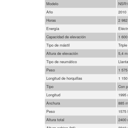
Modelo
NSR1
Año
2010
Horas
2 982
Energía
Eléctr
Capacidad de elevación
1 600
Tipo de mástil
Triple
Altura de elevación
5,4 m
Tipo de neumático
Llant
Peso
1 575
Longitud de horquillas
1 15
Tipo
Con p
Longitud
1995
Anchura
885 
Peso
1575
Altura total
2400
Altura cabina (h6)
2310