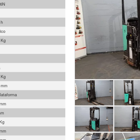
6N
 h
ico
 Kg
a
 Kg
0 mm
lataforma
 mm
mm
 Kg
 mm
 mm