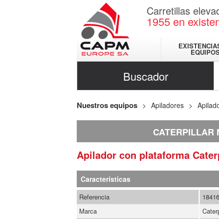
Carretillas elev
1955
en existe
EXISTENCIA
EQUIPO
Buscador
Nuestros equipos
Apiladores
Apilad
CATERPILLAR 
Apilador con plataforma
Cater
Características
Referencia
1841
Marca
Caterp