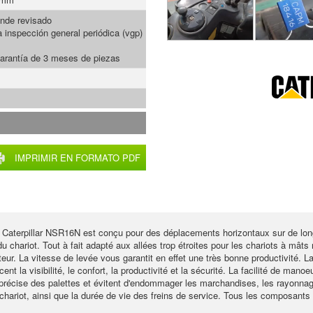
nde revisado
a inspección general periódica (vgp)
arantía de 3 meses de piezas
IMPRIMIR EN FORMATO PDF
Caterpillar NSR16N est conçu pour des déplacements horizontaux sur de long
u chariot. Tout à fait adapté aux allées trop étroites pour les chariots à mâts
r. La vitesse de levée vous garantit en effet une très bonne productivité. La 
rcent la visibilité, le confort, la productivité et la sécurité. La facilité de ma
précise des palettes et évitent d'endommager les marchandises, les rayonnag
chariot, ainsi que la durée de vie des freins de service. Tous les composants s