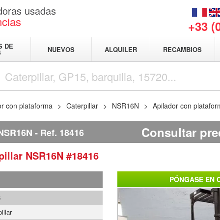
adoras usadas
ncias
+33 (
S DE
NUEVOS
ALQUILER
RECAMBIOS
S
or con plataforma
Caterpillar
NSR16N
Apilador con platafo
Consultar pre
NSR16N
Ref.
18416
pillar
NSR16N
#18416
PÓNGASE EN 
6
illar