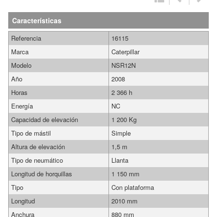
Características
Referencia
16115
Marca
Caterpillar
Modelo
NSR12N
Año
2008
Horas
2 366 h
Energía
NC
Capacidad de elevación
1 200 Kg
Tipo de mástil
Simple
Altura de elevación
1,5 m
Tipo de neumático
Llanta
Longitud de horquillas
1 150 mm
Tipo
Con plataforma
Longitud
2010 mm
Anchura
880 mm