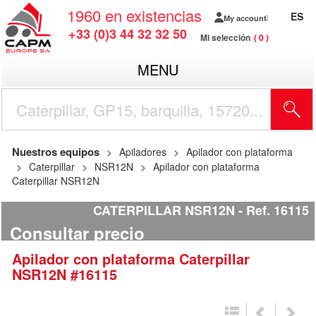
1960
en existencias
ES
My account
+33 (0)3 44 32 32 50
Mi selección
0
MENU
Nuestros equipos
Apiladores
Apilador con plataforma
Caterpillar
NSR12N
Apilador con plataforma
Caterpillar NSR12N
CATERPILLAR NSR12N
Ref.
16115
Consultar precio
Apilador con plataforma
Caterpillar
NSR12N
#16115