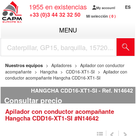
1955
en existencias
ES
My account
+33 (0)3 44 32 32 50
Mi selección
0
MENU
Nuestros equipos
Apiladores
Apilador con conductor
acompañante
Hangcha
CDD16-XT1-SI
Apilador con
conductor acompañante Hangcha CDD16-XT1-SI
HANGCHA CDD16-XT1-SI
Ref.
N14642
Consultar precio
Apilador con conductor acompañante
Hangcha
CDD16-XT1-SI
#N14642