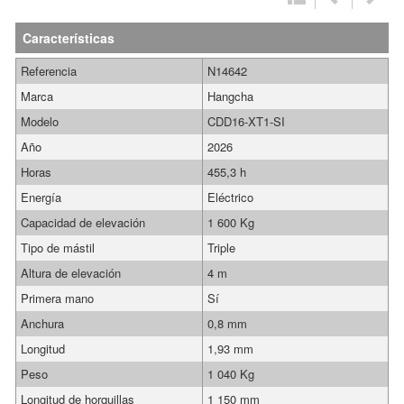
Características
Referencia
N14642
Marca
Hangcha
Modelo
CDD16-XT1-SI
Año
2026
Horas
455,3 h
Energía
Eléctrico
Capacidad de elevación
1 600 Kg
Tipo de mástil
Triple
Altura de elevación
4 m
Primera mano
Sí
Anchura
0,8 mm
Longitud
1,93 mm
Peso
1 040 Kg
Longitud de horquillas
1 150 mm