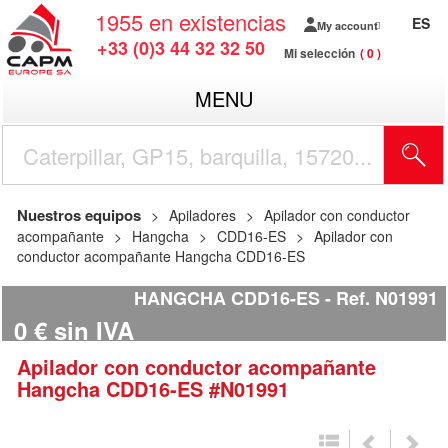
1955
en existencias
ES
My account
+33 (0)3 44 32 32 50
Mi selección
0
MENU
Nuestros equipos
Apiladores
Apilador con conductor
acompañante
Hangcha
CDD16-ES
Apilador con
conductor acompañante Hangcha CDD16-ES
HANGCHA CDD16-ES
Ref.
N01991
0
€
sin IVA
Apilador con conductor acompañante
Hangcha
CDD16-ES
#N01991