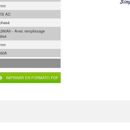
 mm
IS AC
phasé
 280Ah - Avec remplissage
lisé
 mm
 60A
IMPRIMIR EN FORMATO PDF