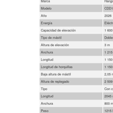
Marca
Hang
Modelo
CDD1
Año
2026
Energía
Eléctr
Capacidad de elevación
1 600
Tipo de mástil
Doble
Altura de elevación
3 m
Anchura
1 21
Longitud
1 15
Longitud de horquillas
1 15
Baja altura de mástil
2,05
Altura de replegado
2 50
Tipo
Con c
Longitud
2045
Anchura
800 
Peso
1215