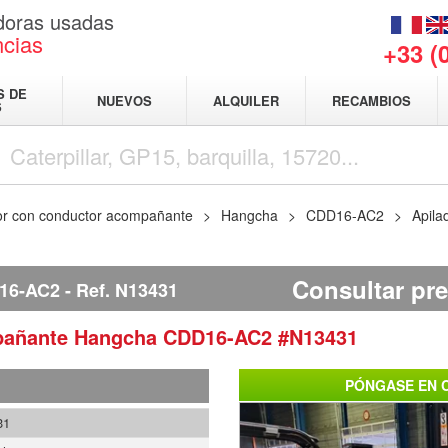
adoras usadas
ncias
+33 (
S DE
NUEVOS
ALQUILER
RECAMBIOS
S
or con conductor acompañante
Hangcha
CDD16-AC2
Apila
Consultar pre
16-AC2
Ref.
N13431
mpañante
Hangcha
CDD16-AC2
#N13431
PÓNGASE EN 
31