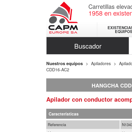
Carretillas elev
1958
en existe
EXISTENCIA
EQUIPO
Buscador
Nuestros equipos
Apiladores
Apilad
CDD16-AC2
HANGCHA CDD
Apilador con conductor aco
Características
Referencia
N134