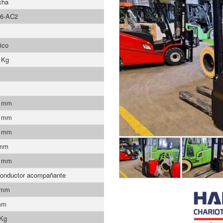
cha
6-AC2
ico
 Kg
5 mm
0 mm
0 mm
 mm
9 mm
onductor acompañante
 mm
mm
 Kg