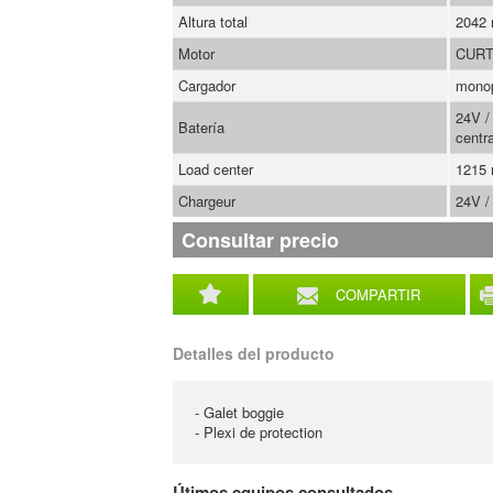
Altura total
2042
Motor
CURT
Cargador
mono
24V /
Batería
centra
Load center
1215
Chargeur
24V /
Consultar precio
COMPARTIR
Detalles del producto
- Galet boggie
- Plexi de protection
Útimos equipos consultados