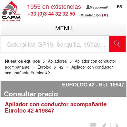
1955
en existencias
ES
My account
+33 (0)3 44 32 32 50
Mi selección
0
MENU
Nuestros equipos
Apiladores
Apilador con conductor
acompañante
Euroloc
42
Apilador con conductor
acompañante Euroloc 42
EUROLOC 42
Ref.
19847
Consultar precio
Apilador con conductor acompañante
Euroloc
42
#19847