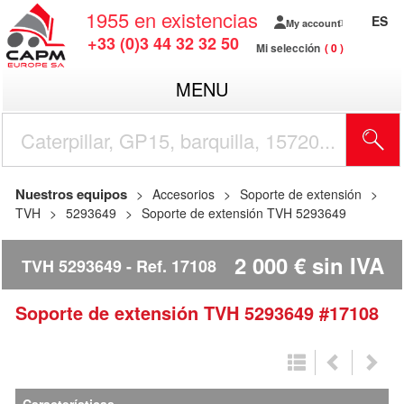
1955
en existencias
ES
My account
+33 (0)3 44 32 32 50
Mi selección
0
MENU
Nuestros equipos
Accesorios
Soporte de extensión
TVH
5293649
Soporte de extensión TVH 5293649
2 000
€
sin IVA
TVH 5293649
Ref.
17108
Soporte de extensión
TVH
5293649
#17108