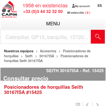
1958
en existencias
ES
My account
+33 (0)3 44 32 32 50
Mi selección
0
MENU
Nuestros equipos
Accesorios
Posicionadores de
horquillas
Seith
30167ISA
Posicionadores de
horquillas Seith 30167ISA
SEITH 30167ISA
Ref.
15425
Consultar precio
Posicionadores de horquillas
Seith
30167ISA
#15425