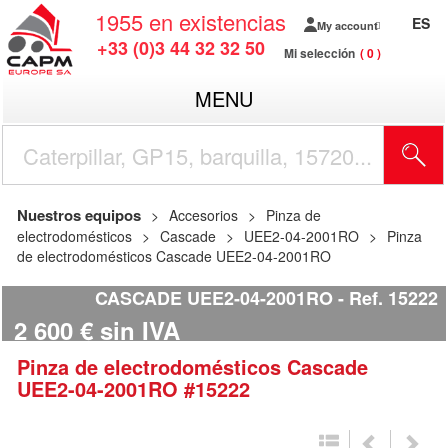
1955
en existencias
ES
My account
+33 (0)3 44 32 32 50
Mi selección
0
MENU
Nuestros equipos
Accesorios
Pinza de
electrodomésticos
Cascade
UEE2-04-2001RO
Pinza
de electrodomésticos Cascade UEE2-04-2001RO
CASCADE UEE2-04-2001RO
Ref.
15222
2 600
€
sin IVA
Pinza de electrodomésticos
Cascade
UEE2-04-2001RO
#15222