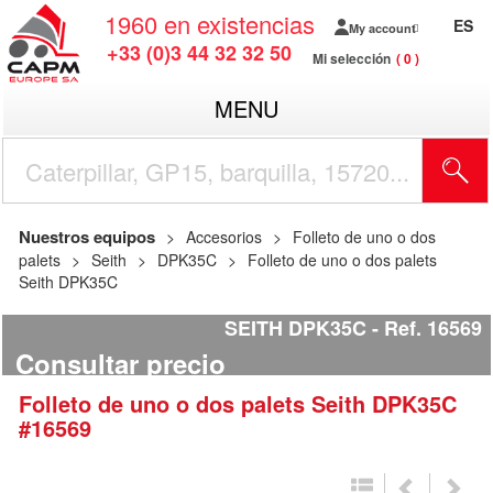
1960
en existencias
ES
My account
+33 (0)3 44 32 32 50
Mi selección
0
MENU
Nuestros equipos
Accesorios
Folleto de uno o dos
palets
Seith
DPK35C
Folleto de uno o dos palets
Seith DPK35C
SEITH DPK35C
Ref.
16569
Consultar precio
Folleto de uno o dos palets
Seith
DPK35C
#16569