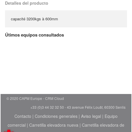
Detalles del producto
capacité 3200kgs à 600mm
Útimos equipos consultados
© 2020 CAPM Europe
CRM Cloud
+33 (0)3 44 32 32 50 - 43 avenue Félix Louât, 60300 Senlis
Contacto
|
Condiciones generales
|
Aviso legal
|
Equipo
comercial
|
Carretilla elevadora nueva
|
Carretilla elevadora de