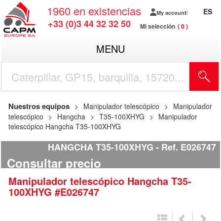
1960
en existencias
ES
My account
+33 (0)3 44 32 32 50
Mi selección
0
MENU
Nuestros equipos
Manipulador telescópico
Manipulador
telescópico
Hangcha
T35-100XHYG
Manipulador
telescópico Hangcha T35-100XHYG
HANGCHA T35-100XHYG
Ref.
E026747
Consultar precio
Manipulador telescópico
Hangcha
T35-
100XHYG
#E026747