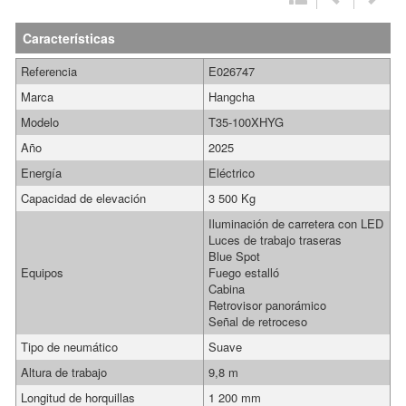
Características
Referencia
E026747
Marca
Hangcha
Modelo
T35-100XHYG
Año
2025
Energía
Eléctrico
Capacidad de elevación
3 500 Kg
Iluminación de carretera con LED
Luces de trabajo traseras
Blue Spot
Equipos
Fuego estalló
Cabina
Retrovisor panorámico
Señal de retroceso
Tipo de neumático
Suave
Altura de trabajo
9,8 m
Longitud de horquillas
1 200 mm