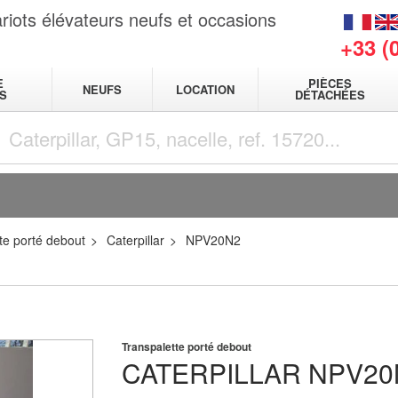
riots élévateurs neufs et occasions
+33 (
E
PIÈCES
NEUFS
LOCATION
S
DÉTACHÉES
te porté debout
Caterpillar
NPV20N2
Transpalette porté debout
CATERPILLAR
NPV20