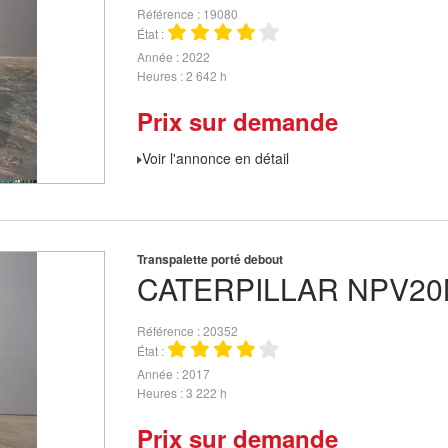
Référence
19080
État
Année
2022
Heures
2 642 h
Prix sur demande
Voir l'annonce en détail
Transpalette porté debout
CATERPILLAR
NPV20
Référence
20352
État
Année
2017
Heures
3 222 h
Prix sur demande