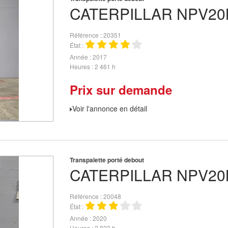
CATERPILLAR
NPV20
Référence
20351
État
Année
2017
Heures
2 461 h
Prix sur demande
Voir l'annonce en détail
Transpalette porté debout
CATERPILLAR
NPV20
Référence
20048
État
Année
2020
Heures
2 823 h