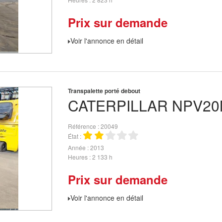
Prix sur demande
Voir l'annonce en détail
Transpalette porté debout
CATERPILLAR
NPV20
Référence
20049
État
Année
2013
Heures
2 133 h
Prix sur demande
Voir l'annonce en détail