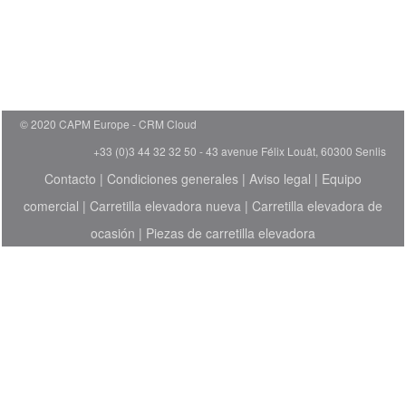
© 2020 CAPM Europe
CRM Cloud
+33 (0)3 44 32 32 50 - 43 avenue Félix Louât, 60300 Senlis
Contacto
|
Condiciones generales
|
Aviso legal
|
Equipo
comercial
|
Carretilla elevadora nueva
|
Carretilla elevadora de
ocasión
|
Piezas de carretilla elevadora