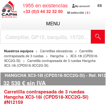
1955
en existencias
ES
My account
+33 (0)3 44 32 32 50
Mi selección
0
MENU
Nuestros equipos
Carretillas elevadoras
Carretilla
contrapesada de 3 ruedas
Hangcha
XC3-18i (CPDS18-
XCC2G-SI)
Carretilla contrapesada de 3 ruedas Hangcha
XC3-18i (CPDS18-XCC2G-SI)
HANGCHA XC3-18I (CPDS18-XCC2G-SI)
Ref.
N12
32 538
€
sin IVA
Carretilla contrapesada de 3 ruedas
Hangcha
XC3-18i (CPDS18-XCC2G-SI)
#N12159