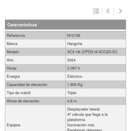
Características
Referencia
N12159
Marca
Hangcha
Modelo
XC3-18i (CPDS18-XCC2G-SI)
Año
2024
Horas
2 097 h
Energía
Eléctrico
Capacidad de elevación
1 800 Kg
Tipo de mástil
Triple
Altura de elevación
4,8 m
Desplazador lateral
4ª válvula que llega a la
plataforma
Equipos
Iluminación ruta
Parabrisas delantero