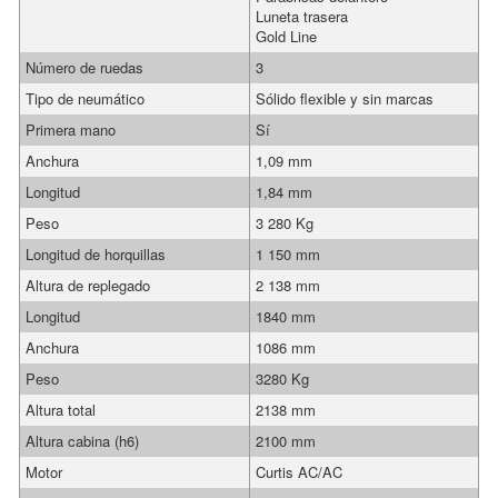
Luneta trasera
Gold Line
Número de ruedas
3
Tipo de neumático
Sólido flexible y sin marcas
Primera mano
Sí
Anchura
1,09 mm
Longitud
1,84 mm
Peso
3 280 Kg
Longitud de horquillas
1 150 mm
Altura de replegado
2 138 mm
Longitud
1840 mm
Anchura
1086 mm
Peso
3280 Kg
Altura total
2138 mm
Altura cabina (h6)
2100 mm
Motor
Curtis AC/AC