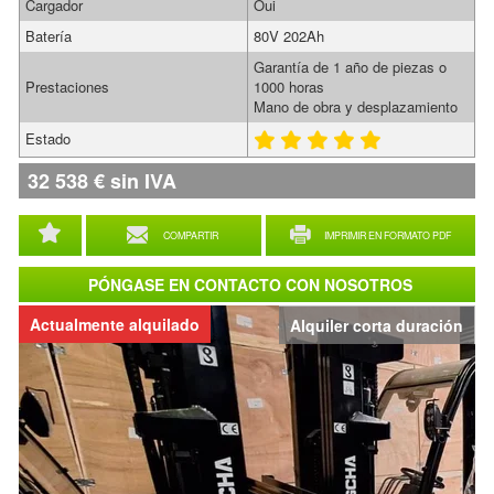
Cargador
Oui
Batería
80V 202Ah
Garantía de 1 año de piezas o
Prestaciones
1000 horas
Mano de obra y desplazamiento
Estado
32 538
€
sin IVA
COMPARTIR
IMPRIMIR EN FORMATO PDF
PÓNGASE EN CONTACTO CON NOSOTROS
Actualmente alquilado
Alquiler corta duración